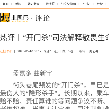
首页
新闻
地方新闻
数字报
辽宁记协网
조선어
评论
热评丨“开门杀”司法解释敬畏生
辽报时评
│
2026-05-10 08:12
来源：
辽宁日报
作者：
编辑：
周艺凝
孟嘉多 曲新宇
街头巷尾频发的“开门杀”，早已是
最伤人的“隐形杀手”。长期以来，乘
赔不赔、责任算谁的等问题争议不断