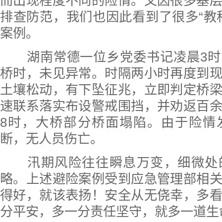
而出现程度不同的险情。又因很多基
排查防范，我们也因此看到了很多“教
案例。
湖南常德一位乡党委书记凌晨3时
桥时，未见异常。时隔两小时再度到
土壤松动，有下坠征兆，立即判定桥
速联系落实布设警戒围挡，并劝返百
8时，大桥部分桥面塌陷。由于险情
断，无人员伤亡。
汛期风险往往瞬息万变，细微处
略。上述避险案例受到应急管理部相
得好，就该表扬！安全从无侥幸，多
分平安，多一分责任坚守，就多一道生