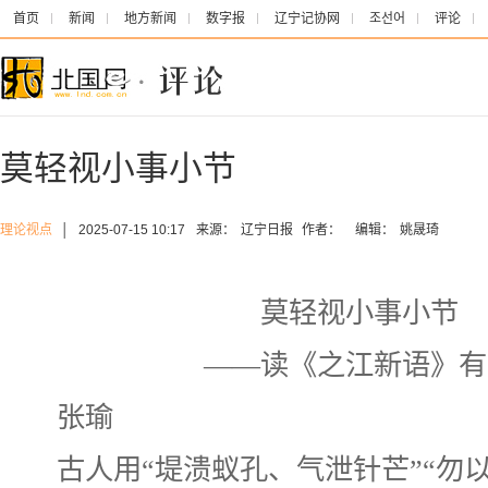
首页
新闻
地方新闻
数字报
辽宁记协网
조선어
评论
莫轻视小事小节
理论视点
│
2025-07-15 10:17
来源：
辽宁日报
作者：
编辑：
姚晟琦
莫轻视小事小节
——读《之江新语》有
张瑜
古人用“堤溃蚁孔、气泄针芒”“勿