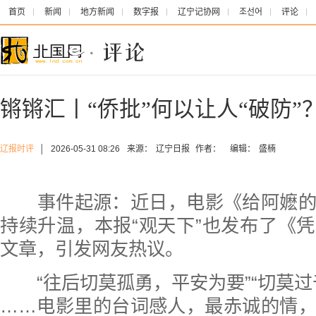
首页
新闻
地方新闻
数字报
辽宁记协网
조선어
评论
锵锵汇丨“侨批”何以让人“破防”
辽报时评
│
2026-05-31 08:26
来源：
辽宁日报
作者：
编辑：
盛楠
事件起源：近日，电影《给阿嬷的
持续升温，本报“观天下”也发布了《
文章，引发网友热议。
“往后切莫孤勇，平安为要”“切莫
……电影里的台词感人，最赤诚的情